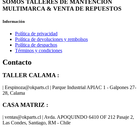
SOMOS TALLERES DE MANTENCIÓN
MULTIMARCA & VENTA DE REPUESTOS
Información
Política de privacidad
Política de devoluciones y rembolsos
Política de despachos
Términos y condiciones
Contacto
TALLER CALAMA :
| Eespinoza@okparts.cl | Parque Industrial APIAC 1 - Galpones 27-
28, Calama
CASA MATRIZ :
| ventas@okparts.cl | Avda. APOQUINDO 6410 OF 212 Pasaje 2,
Las Condes, Santiago, RM - Chile
® y
® son marcas registradas
Las marcas OK SERVICES & PARTS
OK PARTS