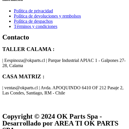
Política de privacidad
Política de devoluciones y rembolsos
Política de despachos
Términos y condiciones
Contacto
TALLER CALAMA :
| Eespinoza@okparts.cl | Parque Industrial APIAC 1 - Galpones 27-
28, Calama
CASA MATRIZ :
| ventas@okparts.cl | Avda. APOQUINDO 6410 OF 212 Pasaje 2,
Las Condes, Santiago, RM - Chile
® y
® son marcas registradas
Las marcas OK SERVICES & PARTS
OK PARTS
®
y pertenecen a
OK GROUP
Copyright © 2024
OK Parts Spa
-
Desarrollado por AREA TI OK PARTS