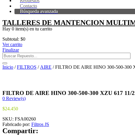
Repuestos
Contacto
Búsqueda avanzada
TALLERES DE MANTENCION MULTIM
Hay
0 item(s)
en tu carrito
Subtotal:
$
0
Ver carrito
Finalizar
Inicio
/
FILTROS
/
AIRE
/ FILTRO DE AIRE HINO 300-500-300 X
FILTRO DE AIRE HINO 300-500-300 XZU 617 11/2
0
Review(s)
$
24.450
SKU:
FSA00260
Fabricado por:
Filtros JS
Compartir: