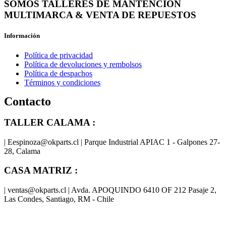
SOMOS TALLERES DE MANTENCIÓN
MULTIMARCA & VENTA DE REPUESTOS
Información
Política de privacidad
Política de devoluciones y rembolsos
Política de despachos
Términos y condiciones
Contacto
TALLER CALAMA :
| Eespinoza@okparts.cl | Parque Industrial APIAC 1 - Galpones 27-
28, Calama
CASA MATRIZ :
| ventas@okparts.cl | Avda. APOQUINDO 6410 OF 212 Pasaje 2,
Las Condes, Santiago, RM - Chile
® y
® son marcas registradas
Las marcas OK SERVICES & PARTS
OK PARTS