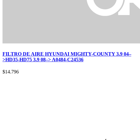
FILTRO DE AIRE HYUNDAI MIGHTY-COUNTY 3.9 04–
>HD35-HD75 3.9 08–> A0484-C24536
$
14.796