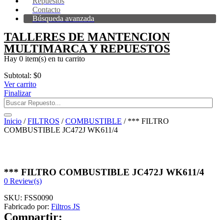
Repuestos
Contacto
Búsqueda avanzada
TALLERES DE MANTENCION
MULTIMARCA Y REPUESTOS
Hay
0 item(s)
en tu carrito
Subtotal:
$
0
Ver carrito
Finalizar
Inicio
/
FILTROS
/
COMBUSTIBLE
/ *** FILTRO
COMBUSTIBLE JC472J WK611/4
*** FILTRO COMBUSTIBLE JC472J WK611/4
0
Review(s)
SKU:
FSS0090
Fabricado por:
Filtros JS
Compartir: