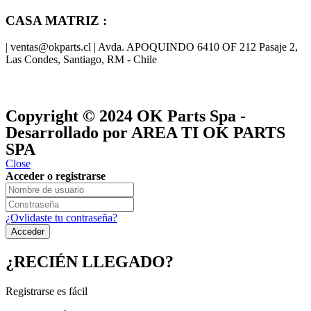
CASA MATRIZ :
| ventas@okparts.cl | Avda. APOQUINDO 6410 OF 212 Pasaje 2,
Las Condes, Santiago, RM - Chile
® y
® son marcas registradas
Las marcas OK SERVICES & PARTS
OK PARTS
®
y pertenecen a
OK GROUP
Copyright © 2024
OK Parts Spa
-
Desarrollado por AREA TI OK PARTS
SPA
Close
Acceder o registrarse
¿Ovlidaste tu contraseña?
¿RECIÉN LLEGADO?
Registrarse es fácil