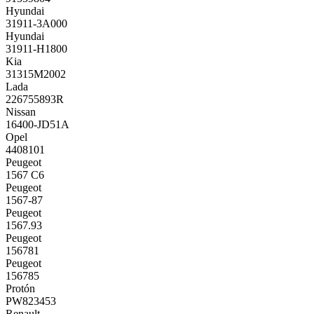
Hyundai
31911-3A000
Hyundai
31911-H1800
Kia
31315M2002
Lada
226755893R
Nissan
16400-JD51A
Opel
4408101
Peugeot
1567 C6
Peugeot
1567-87
Peugeot
1567.93
Peugeot
156781
Peugeot
156785
Protón
PW823453
Renault