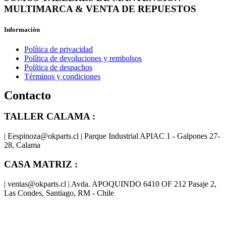
MULTIMARCA & VENTA DE REPUESTOS
Información
Política de privacidad
Política de devoluciones y rembolsos
Política de despachos
Términos y condiciones
Contacto
TALLER CALAMA :
| Eespinoza@okparts.cl | Parque Industrial APIAC 1 - Galpones 27-
28, Calama
CASA MATRIZ :
| ventas@okparts.cl | Avda. APOQUINDO 6410 OF 212 Pasaje 2,
Las Condes, Santiago, RM - Chile
® y
® son marcas registradas
Las marcas OK SERVICES & PARTS
OK PARTS
®
y pertenecen a
OK GROUP