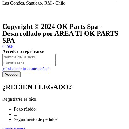
Las Condes, Santiago, RM - Chile
® y
® son marcas registradas
Las marcas OK SERVICES & PARTS
OK PARTS
®
y pertenecen a
OK GROUP
Copyright © 2024
OK Parts Spa
-
Desarrollado por AREA TI OK PARTS
SPA
Close
Acceder o registrarse
¿Ovlidaste tu contraseña?
¿RECIÉN LLEGADO?
Registrarse es fácil
Pago rápido
...
Seguimiento de pedidos