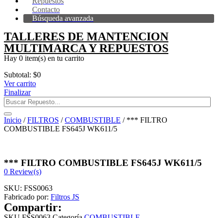
Repuestos
Contacto
Búsqueda avanzada
TALLERES DE MANTENCION
MULTIMARCA Y REPUESTOS
Hay
0 item(s)
en tu carrito
Subtotal:
$
0
Ver carrito
Finalizar
Inicio
/
FILTROS
/
COMBUSTIBLE
/ *** FILTRO
COMBUSTIBLE FS645J WK611/5
*** FILTRO COMBUSTIBLE FS645J WK611/5
0
Review(s)
SKU:
FSS0063
Fabricado por:
Filtros JS
Compartir:
SKU
FSS0063
Categoría
COMBUSTIBLE