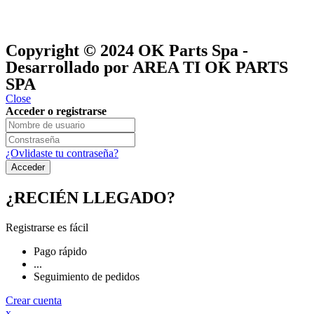
® y
® son marcas registradas
Las marcas OK SERVICES & PARTS
OK PARTS
®
y pertenecen a
OK GROUP
Copyright © 2024
OK Parts Spa
-
Desarrollado por AREA TI OK PARTS
SPA
Close
Acceder o registrarse
¿Ovlidaste tu contraseña?
¿RECIÉN LLEGADO?
Registrarse es fácil
Pago rápido
...
Seguimiento de pedidos
Crear cuenta
x