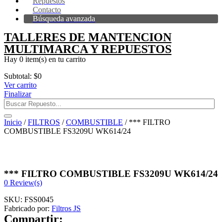
Repuestos
Contacto
Búsqueda avanzada
TALLERES DE MANTENCION
MULTIMARCA Y REPUESTOS
Hay
0 item(s)
en tu carrito
Subtotal:
$
0
Ver carrito
Finalizar
Inicio
/
FILTROS
/
COMBUSTIBLE
/ *** FILTRO
COMBUSTIBLE FS3209U WK614/24
*** FILTRO COMBUSTIBLE FS3209U WK614/24
0
Review(s)
SKU:
FSS0045
Fabricado por:
Filtros JS
Compartir: