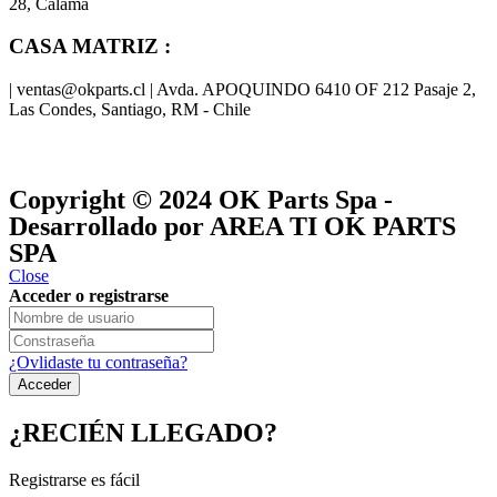
28, Calama
CASA MATRIZ :
| ventas@okparts.cl | Avda. APOQUINDO 6410 OF 212 Pasaje 2,
Las Condes, Santiago, RM - Chile
® y
® son marcas registradas
Las marcas OK SERVICES & PARTS
OK PARTS
®
y pertenecen a
OK GROUP
Copyright © 2024
OK Parts Spa
-
Desarrollado por AREA TI OK PARTS
SPA
Close
Acceder o registrarse
¿Ovlidaste tu contraseña?
¿RECIÉN LLEGADO?
Registrarse es fácil