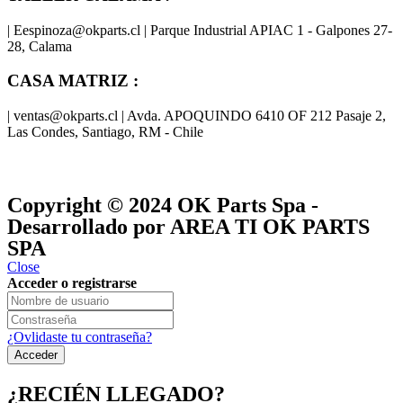
| Eespinoza@okparts.cl | Parque Industrial APIAC 1 - Galpones 27-
28, Calama
CASA MATRIZ :
| ventas@okparts.cl | Avda. APOQUINDO 6410 OF 212 Pasaje 2,
Las Condes, Santiago, RM - Chile
® y
® son marcas registradas
Las marcas OK SERVICES & PARTS
OK PARTS
®
y pertenecen a
OK GROUP
Copyright © 2024
OK Parts Spa
-
Desarrollado por AREA TI OK PARTS
SPA
Close
Acceder o registrarse
¿Ovlidaste tu contraseña?
¿RECIÉN LLEGADO?