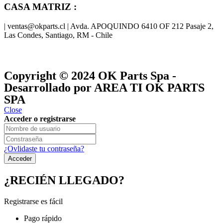
CASA MATRIZ :
| ventas@okparts.cl | Avda. APOQUINDO 6410 OF 212 Pasaje 2,
Las Condes, Santiago, RM - Chile
® y
® son marcas registradas
Las marcas OK SERVICES & PARTS
OK PARTS
®
y pertenecen a
OK GROUP
Copyright © 2024
OK Parts Spa
-
Desarrollado por AREA TI OK PARTS
SPA
Close
Acceder o registrarse
¿Ovlidaste tu contraseña?
¿RECIÉN LLEGADO?
Registrarse es fácil
Pago rápido