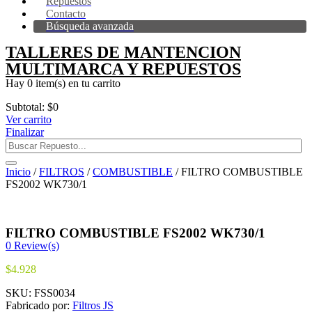
Repuestos
Contacto
Búsqueda avanzada
TALLERES DE MANTENCION
MULTIMARCA Y REPUESTOS
Hay
0 item(s)
en tu carrito
Subtotal:
$
0
Ver carrito
Finalizar
Inicio
/
FILTROS
/
COMBUSTIBLE
/ FILTRO COMBUSTIBLE
FS2002 WK730/1
FILTRO COMBUSTIBLE FS2002 WK730/1
0
Review(s)
$
4.928
SKU:
FSS0034
Fabricado por:
Filtros JS