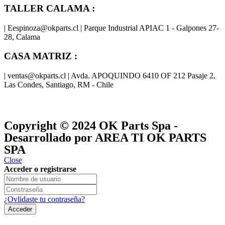
TALLER CALAMA :
| Eespinoza@okparts.cl | Parque Industrial APIAC 1 - Galpones 27-
28, Calama
CASA MATRIZ :
| ventas@okparts.cl | Avda. APOQUINDO 6410 OF 212 Pasaje 2,
Las Condes, Santiago, RM - Chile
® y
® son marcas registradas
Las marcas OK SERVICES & PARTS
OK PARTS
®
y pertenecen a
OK GROUP
Copyright © 2024
OK Parts Spa
-
Desarrollado por AREA TI OK PARTS
SPA
Close
Acceder o registrarse
¿Ovlidaste tu contraseña?