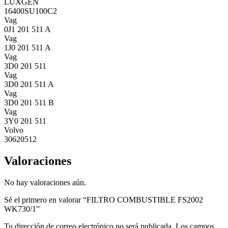
LUXGEN
16400SU100C2
Vag
0J1 201 511 A
Vag
1J0 201 511 A
Vag
3D0 201 511
Vag
3D0 201 511 A
Vag
3D0 201 511 B
Vag
3Y0 201 511
Volvo
30620512
Valoraciones
No hay valoraciones aún.
Sé el primero en valorar “FILTRO COMBUSTIBLE FS2002
WK730/1”
Tu dirección de correo electrónico no será publicada.
Los campos