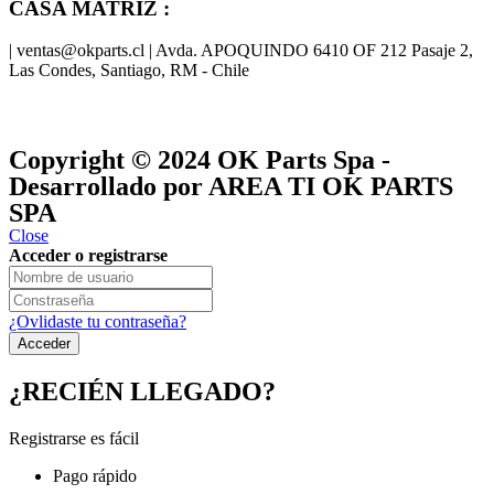
CASA MATRIZ :
| ventas@okparts.cl | Avda. APOQUINDO 6410 OF 212 Pasaje 2,
Las Condes, Santiago, RM - Chile
® y
® son marcas registradas
Las marcas OK SERVICES & PARTS
OK PARTS
®
y pertenecen a
OK GROUP
Copyright © 2024
OK Parts Spa
-
Desarrollado por AREA TI OK PARTS
SPA
Close
Acceder o registrarse
¿Ovlidaste tu contraseña?
¿RECIÉN LLEGADO?
Registrarse es fácil
Pago rápido