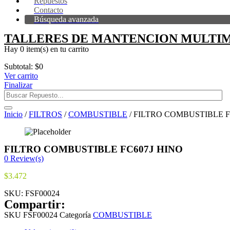
Repuestos
Contacto
Búsqueda avanzada
TALLERES DE MANTENCION MULTIM
Hay
0 item(s)
en tu carrito
Subtotal:
$
0
Ver carrito
Finalizar
Inicio
/
FILTROS
/
COMBUSTIBLE
/ FILTRO COMBUSTIBLE F
FILTRO COMBUSTIBLE FC607J HINO
0
Review(s)
$
3.472
SKU:
FSF00024
Compartir:
SKU
FSF00024
Categoría
COMBUSTIBLE