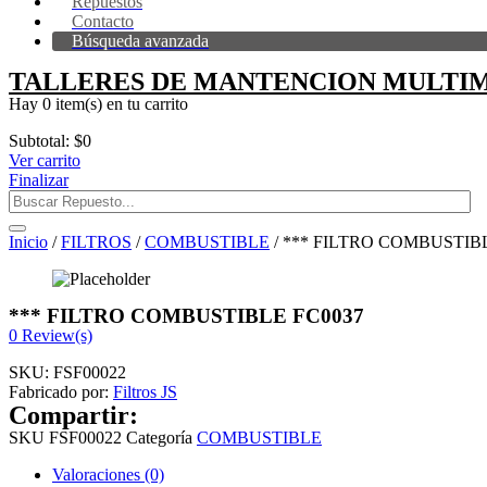
Repuestos
Contacto
Búsqueda avanzada
TALLERES DE MANTENCION MULTIM
Hay
0 item(s)
en tu carrito
Subtotal:
$
0
Ver carrito
Finalizar
Inicio
/
FILTROS
/
COMBUSTIBLE
/ *** FILTRO COMBUSTIB
*** FILTRO COMBUSTIBLE FC0037
0
Review(s)
SKU:
FSF00022
Fabricado por:
Filtros JS
Compartir:
SKU
FSF00022
Categoría
COMBUSTIBLE
Valoraciones (0)