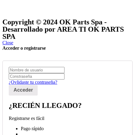
® y
® son marcas registradas
Las marcas OK SERVICES & PARTS
OK PARTS
®
y pertenecen a
OK GROUP
Copyright © 2024
OK Parts Spa
-
Desarrollado por AREA TI OK PARTS
SPA
Close
Acceder o registrarse
¿Ovlidaste tu contraseña?
¿RECIÉN LLEGADO?
Registrarse es fácil
Pago rápido
...