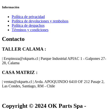
Información
Política de privacidad
Política de devoluciones y rembolsos
Política de despachos
Términos y condiciones
Contacto
TALLER CALAMA :
| Eespinoza@okparts.cl | Parque Industrial APIAC 1 - Galpones 27-
28, Calama
CASA MATRIZ :
| ventas@okparts.cl | Avda. APOQUINDO 6410 OF 212 Pasaje 2,
Las Condes, Santiago, RM - Chile
® y
® son marcas registradas
Las marcas OK SERVICES & PARTS
OK PARTS
®
y pertenecen a
OK GROUP
Copyright © 2024
OK Parts Spa
-