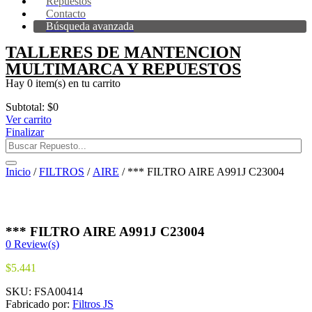
Repuestos
Contacto
Búsqueda avanzada
TALLERES DE MANTENCION
MULTIMARCA Y REPUESTOS
Hay
0 item(s)
en tu carrito
Subtotal:
$
0
Ver carrito
Finalizar
Inicio
/
FILTROS
/
AIRE
/ *** FILTRO AIRE A991J C23004
*** FILTRO AIRE A991J C23004
0
Review(s)
$
5.441
SKU:
FSA00414
Fabricado por:
Filtros JS