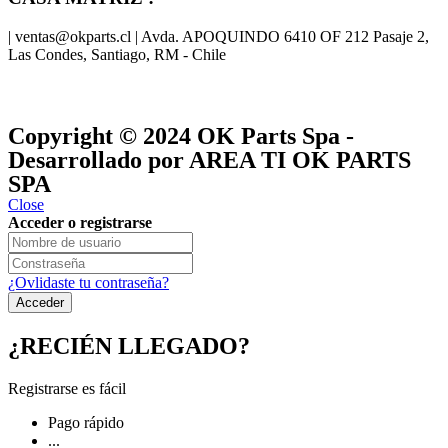
| ventas@okparts.cl | Avda. APOQUINDO 6410 OF 212 Pasaje 2,
Las Condes, Santiago, RM - Chile
® y
® son marcas registradas
Las marcas OK SERVICES & PARTS
OK PARTS
®
y pertenecen a
OK GROUP
Copyright © 2024
OK Parts Spa
-
Desarrollado por AREA TI OK PARTS
SPA
Close
Acceder o registrarse
¿Ovlidaste tu contraseña?
¿RECIÉN LLEGADO?
Registrarse es fácil
Pago rápido
...