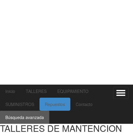
Inicio
TALLERES
EQUIPAMIENTO
Toggl
naviga
SUMINISTROS
Repuestos
Contacto
Búsqueda avanzada
TALLERES DE MANTENCION