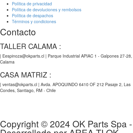
Política de privacidad
Política de devoluciones y rembolsos
Política de despachos
Términos y condiciones
Contacto
TALLER CALAMA :
| Eespinoza@okparts.cl | Parque Industrial APIAC 1 - Galpones 27-28,
Calama
CASA MATRIZ :
| ventas@okparts.cl | Avda. APOQUINDO 6410 OF 212 Pasaje 2, Las
Condes, Santiago, RM - Chile
® y
® son marcas registradas y
Las marcas OK SERVICES & PARTS
OK PARTS
®
pertenecen a
OK GROUP
Copyright © 2024
OK Parts Spa
-
Desarrollado por AREA TI OK