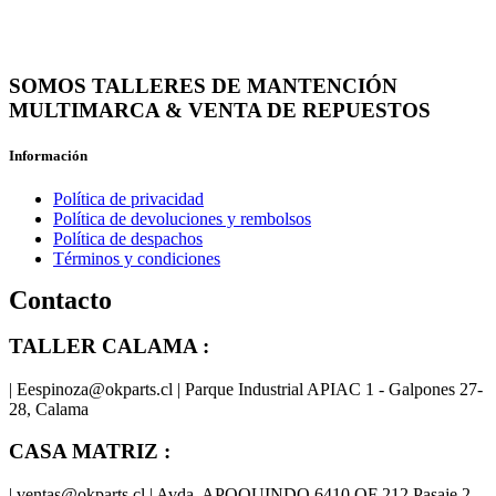
SOMOS TALLERES DE MANTENCIÓN
MULTIMARCA & VENTA DE REPUESTOS
Información
Política de privacidad
Política de devoluciones y rembolsos
Política de despachos
Términos y condiciones
Contacto
TALLER CALAMA :
| Eespinoza@okparts.cl | Parque Industrial APIAC 1 - Galpones 27-
28, Calama
CASA MATRIZ :
| ventas@okparts.cl | Avda. APOQUINDO 6410 OF 212 Pasaje 2,