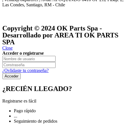
Las Condes, Santiago, RM - Chile
® y
® son marcas registradas
Las marcas OK SERVICES & PARTS
OK PARTS
®
y pertenecen a
OK GROUP
Copyright © 2024
OK Parts Spa
-
Desarrollado por AREA TI OK PARTS
SPA
Close
Acceder o registrarse
¿Ovlidaste tu contraseña?
¿RECIÉN LLEGADO?
Registrarse es fácil
Pago rápido
...
Seguimiento de pedidos