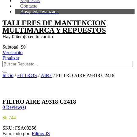
Repuestos
Contacto
Búsqueda avanzada
TALLERES DE MANTENCION
MULTIMARCA Y REPUESTOS
Hay
0 item(s)
en tu carrito
Subtotal:
$
0
Ver carrito
Finalizar
Inicio
/
FILTROS
/
AIRE
/ FILTRO AIRE A9318 C2418
FILTRO AIRE A9318 C2418
0
Review(s)
$
6.744
SKU:
FSA00356
Fabricado por:
Filtros JS