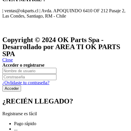
| ventas@okparts.cl | Avda. APOQUINDO 6410 OF 212 Pasaje 2,
Las Condes, Santiago, RM - Chile
® y
® son marcas registradas
Las marcas OK SERVICES & PARTS
OK PARTS
®
y pertenecen a
OK GROUP
Copyright © 2024
OK Parts Spa
-
Desarrollado por AREA TI OK PARTS
SPA
Close
Acceder o registrarse
¿Ovlidaste tu contraseña?
¿RECIÉN LLEGADO?
Registrarse es fácil
Pago rápido
...