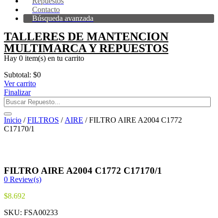
Repuestos
Contacto
Búsqueda avanzada
TALLERES DE MANTENCION
MULTIMARCA Y REPUESTOS
Hay
0 item(s)
en tu carrito
Subtotal:
$
0
Ver carrito
Finalizar
Inicio
/
FILTROS
/
AIRE
/ FILTRO AIRE A2004 C1772
C17170/1
FILTRO AIRE A2004 C1772 C17170/1
0
Review(s)
$
8.692
SKU:
FSA00233