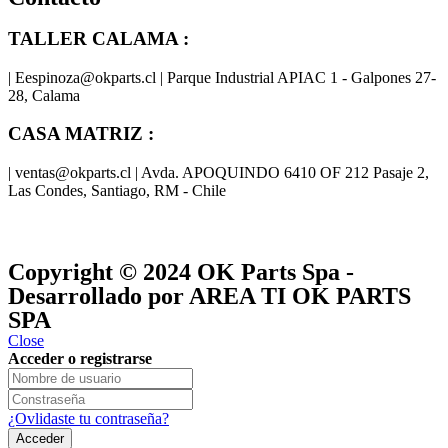
TALLER CALAMA :
| Eespinoza@okparts.cl | Parque Industrial APIAC 1 - Galpones 27-
28, Calama
CASA MATRIZ :
| ventas@okparts.cl | Avda. APOQUINDO 6410 OF 212 Pasaje 2,
Las Condes, Santiago, RM - Chile
® y
® son marcas registradas
Las marcas OK SERVICES & PARTS
OK PARTS
®
y pertenecen a
OK GROUP
Copyright © 2024
OK Parts Spa
-
Desarrollado por AREA TI OK PARTS
SPA
Close
Acceder o registrarse
¿Ovlidaste tu contraseña?