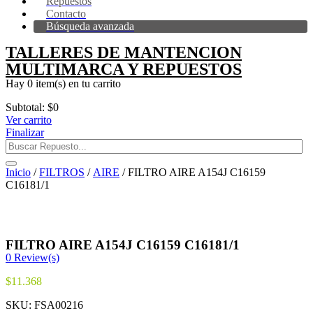
Repuestos
Contacto
Búsqueda avanzada
TALLERES DE MANTENCION
MULTIMARCA Y REPUESTOS
Hay
0 item(s)
en tu carrito
Subtotal:
$
0
Ver carrito
Finalizar
Inicio
/
FILTROS
/
AIRE
/ FILTRO AIRE A154J C16159
C16181/1
FILTRO AIRE A154J C16159 C16181/1
0
Review(s)
$
11.368
SKU:
FSA00216