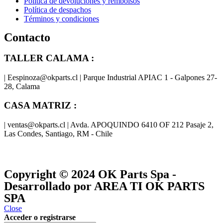
Política de devoluciones y rembolsos
Política de despachos
Términos y condiciones
Contacto
TALLER CALAMA :
| Eespinoza@okparts.cl | Parque Industrial APIAC 1 - Galpones 27-
28, Calama
CASA MATRIZ :
| ventas@okparts.cl | Avda. APOQUINDO 6410 OF 212 Pasaje 2,
Las Condes, Santiago, RM - Chile
® y
® son marcas registradas
Las marcas OK SERVICES & PARTS
OK PARTS
®
y pertenecen a
OK GROUP
Copyright © 2024
OK Parts Spa
-
Desarrollado por AREA TI OK PARTS
SPA
Close
Acceder o registrarse