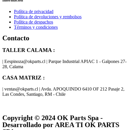
Información
Política de privacidad
Política de devoluciones y rembolsos
Política de despachos
Términos y condiciones
Contacto
TALLER CALAMA :
| Eespinoza@okparts.cl | Parque Industrial APIAC 1 - Galpones 27-
28, Calama
CASA MATRIZ :
| ventas@okparts.cl | Avda. APOQUINDO 6410 OF 212 Pasaje 2,
Las Condes, Santiago, RM - Chile
® y
® son marcas registradas
Las marcas OK SERVICES & PARTS
OK PARTS
®
y pertenecen a
OK GROUP
Copyright © 2024
OK Parts Spa
-
Desarrollado por AREA TI OK PARTS