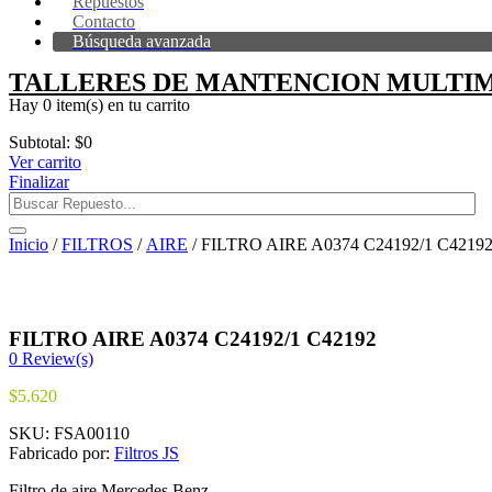
Repuestos
Contacto
Búsqueda avanzada
TALLERES DE MANTENCION MULTIM
Hay
0 item(s)
en tu carrito
Subtotal:
$
0
Ver carrito
Finalizar
Inicio
/
FILTROS
/
AIRE
/ FILTRO AIRE A0374 C24192/1 C4219
FILTRO AIRE A0374 C24192/1 C42192
0
Review(s)
$
5.620
SKU:
FSA00110
Fabricado por:
Filtros JS
Filtro de aire Mercedes Benz.