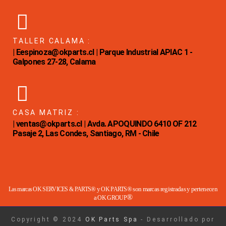
TALLER CALAMA :
| Eespinoza@okparts.cl | Parque Industrial APIAC 1 -
Galpones 27-28, Calama
CASA MATRIZ :
| ventas@okparts.cl | Avda. APOQUINDO 6410 OF 212
Pasaje 2, Las Condes, Santiago, RM - Chile
® y
® son marcas registradas y pertenecen
Las marcas OK SERVICES & PARTS
OK PARTS
®
a
OK GROUP
Copyright © 2024
OK Parts Spa
- Desarrollado por