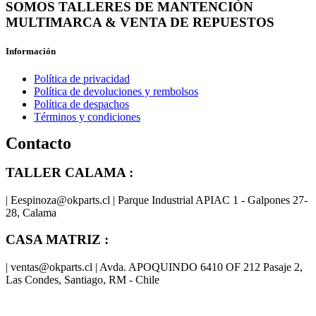
SOMOS TALLERES DE MANTENCIÓN
MULTIMARCA & VENTA DE REPUESTOS
Información
Política de privacidad
Política de devoluciones y rembolsos
Política de despachos
Términos y condiciones
Contacto
TALLER CALAMA :
| Eespinoza@okparts.cl | Parque Industrial APIAC 1 - Galpones 27-
28, Calama
CASA MATRIZ :
| ventas@okparts.cl | Avda. APOQUINDO 6410 OF 212 Pasaje 2,
Las Condes, Santiago, RM - Chile
® y
® son marcas registradas
Las marcas OK SERVICES & PARTS
OK PARTS