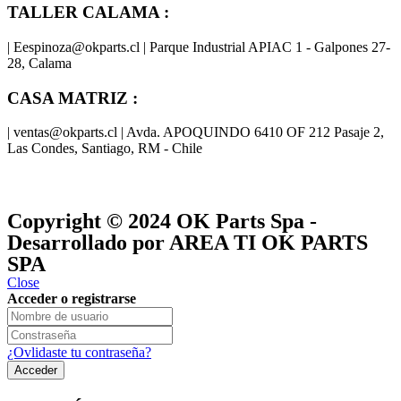
TALLER CALAMA :
| Eespinoza@okparts.cl | Parque Industrial APIAC 1 - Galpones 27-
28, Calama
CASA MATRIZ :
| ventas@okparts.cl | Avda. APOQUINDO 6410 OF 212 Pasaje 2,
Las Condes, Santiago, RM - Chile
® y
® son marcas registradas
Las marcas OK SERVICES & PARTS
OK PARTS
®
y pertenecen a
OK GROUP
Copyright © 2024
OK Parts Spa
-
Desarrollado por AREA TI OK PARTS
SPA
Close
Acceder o registrarse
¿Ovlidaste tu contraseña?