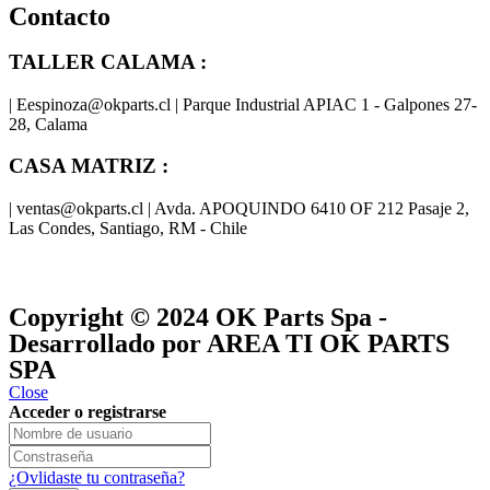
Contacto
TALLER CALAMA :
| Eespinoza@okparts.cl | Parque Industrial APIAC 1 - Galpones 27-
28, Calama
CASA MATRIZ :
| ventas@okparts.cl | Avda. APOQUINDO 6410 OF 212 Pasaje 2,
Las Condes, Santiago, RM - Chile
® y
® son marcas registradas
Las marcas OK SERVICES & PARTS
OK PARTS
®
y pertenecen a
OK GROUP
Copyright © 2024
OK Parts Spa
-
Desarrollado por AREA TI OK PARTS
SPA
Close
Acceder o registrarse
¿Ovlidaste tu contraseña?