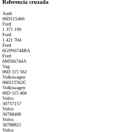
Referencia cruzada
Audi
06D115466
Ford
1 371 199
Ford
1 421 704
Ford
6G9N6744BA
Ford
6M566744A
Vag
06D 115 562
Volkswagen
060115562C
Volkswagen
06D 115 466
Volvo
30757157
Volvo
30788490
Volvo
30788821
Volvo