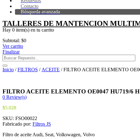
Repuestos
Contacto
Búsqueda avanzada
TALLERES DE MANTENCION MULTIM
Hay
0 item(s)
en tu carrito
Subtotal:
$
0
Ver carrito
Finalizar
Inicio
/
FILTROS
/
ACEITE
/ FILTRO ACEITE ELEMENTO OE00
FILTRO ACEITE ELEMENTO OE0047 HU719/6 H
0
Review(s)
$
5.028
SKU:
FSO00022
Fabricado por:
Filtros JS
Filtro de aceite Audi, Seat, Volkswagen, Volvo