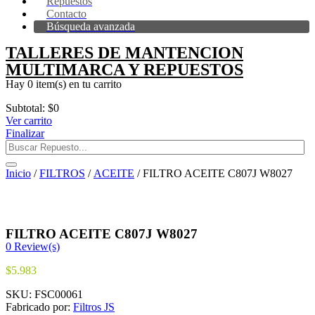
Repuestos
Contacto
Búsqueda avanzada
TALLERES DE MANTENCION
MULTIMARCA Y REPUESTOS
Hay
0 item(s)
en tu carrito
Subtotal:
$
0
Ver carrito
Finalizar
Inicio
/
FILTROS
/
ACEITE
/ FILTRO ACEITE C807J W8027
FILTRO ACEITE C807J W8027
0
Review(s)
$
5.983
SKU:
FSC00061
Fabricado por:
Filtros JS