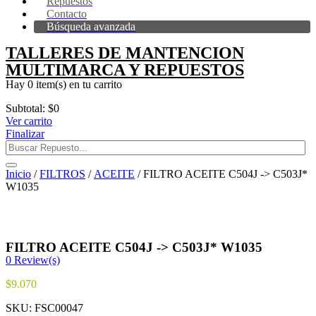
Repuestos
Contacto
Búsqueda avanzada
TALLERES DE MANTENCION
MULTIMARCA Y REPUESTOS
Hay
0 item(s)
en tu carrito
Subtotal:
$
0
Ver carrito
Finalizar
Inicio
/
FILTROS
/
ACEITE
/ FILTRO ACEITE C504J -> C503J*
W1035
FILTRO ACEITE C504J -> C503J* W1035
0
Review(s)
$
9.070
SKU:
FSC00047