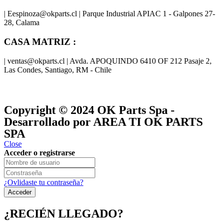
| Eespinoza@okparts.cl | Parque Industrial APIAC 1 - Galpones 27-
28, Calama
CASA MATRIZ :
| ventas@okparts.cl | Avda. APOQUINDO 6410 OF 212 Pasaje 2,
Las Condes, Santiago, RM - Chile
® y
® son marcas registradas
Las marcas OK SERVICES & PARTS
OK PARTS
®
y pertenecen a
OK GROUP
Copyright © 2024
OK Parts Spa
-
Desarrollado por AREA TI OK PARTS
SPA
Close
Acceder o registrarse
¿Ovlidaste tu contraseña?
¿RECIÉN LLEGADO?