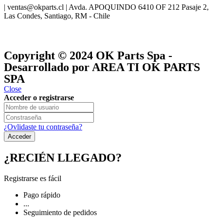
| ventas@okparts.cl | Avda. APOQUINDO 6410 OF 212 Pasaje 2,
Las Condes, Santiago, RM - Chile
® y
® son marcas registradas
Las marcas OK SERVICES & PARTS
OK PARTS
®
y pertenecen a
OK GROUP
Copyright © 2024
OK Parts Spa
-
Desarrollado por AREA TI OK PARTS
SPA
Close
Acceder o registrarse
¿Ovlidaste tu contraseña?
¿RECIÉN LLEGADO?
Registrarse es fácil
Pago rápido
...
Seguimiento de pedidos