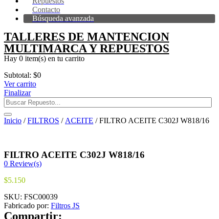
Repuestos
Contacto
Búsqueda avanzada
TALLERES DE MANTENCION
MULTIMARCA Y REPUESTOS
Hay
0 item(s)
en tu carrito
Subtotal:
$
0
Ver carrito
Finalizar
Inicio
/
FILTROS
/
ACEITE
/ FILTRO ACEITE C302J W818/16
FILTRO ACEITE C302J W818/16
0
Review(s)
$
5.150
SKU:
FSC00039
Fabricado por:
Filtros JS
Compartir: