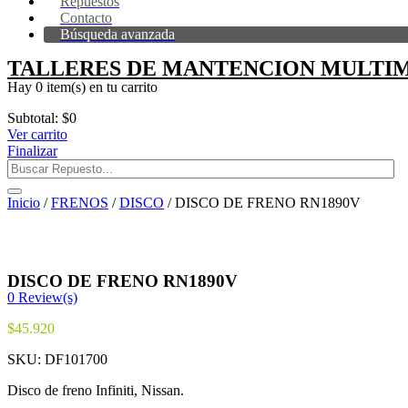
Repuestos
Contacto
Búsqueda avanzada
TALLERES DE MANTENCION MULTIM
Hay
0 item(s)
en tu carrito
Subtotal:
$
0
Ver carrito
Finalizar
Inicio
/
FRENOS
/
DISCO
/ DISCO DE FRENO RN1890V
DISCO DE FRENO RN1890V
0
Review(s)
$
45.920
SKU:
DF101700
Disco de freno Infiniti, Nissan.