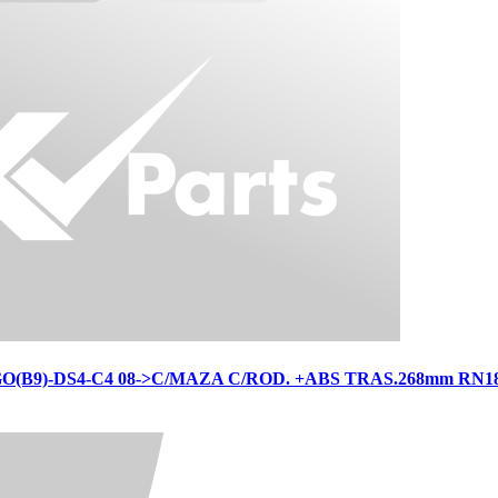
B9)-DS4-C4 08->C/MAZA C/ROD. +ABS TRAS.268mm RN18