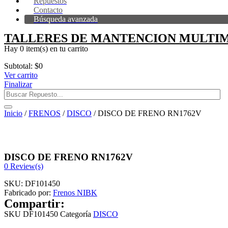
Repuestos
Contacto
Búsqueda avanzada
TALLERES DE MANTENCION MULTIM
Hay
0 item(s)
en tu carrito
Subtotal:
$
0
Ver carrito
Finalizar
Inicio
/
FRENOS
/
DISCO
/ DISCO DE FRENO RN1762V
DISCO DE FRENO RN1762V
0
Review(s)
SKU:
DF101450
Fabricado por:
Frenos NIBK
Compartir:
SKU
DF101450
Categoría
DISCO