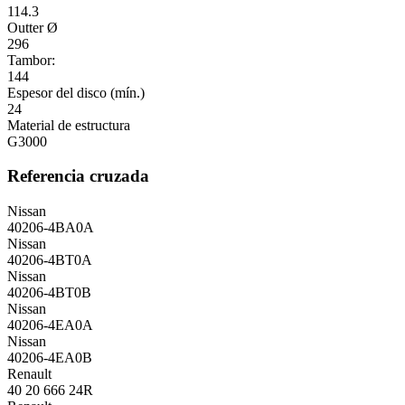
114.3
Outter Ø
296
Tambor:
144
Espesor del disco (mín.)
24
Material de estructura
G3000
Referencia cruzada
Nissan
40206-4BA0A
Nissan
40206-4BT0A
Nissan
40206-4BT0B
Nissan
40206-4EA0A
Nissan
40206-4EA0B
Renault
40 20 666 24R