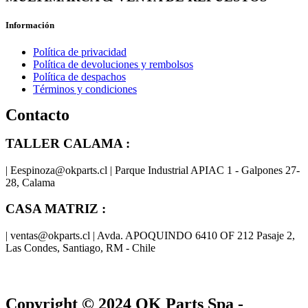
Información
Política de privacidad
Política de devoluciones y rembolsos
Política de despachos
Términos y condiciones
Contacto
TALLER CALAMA :
| Eespinoza@okparts.cl | Parque Industrial APIAC 1 - Galpones 27-
28, Calama
CASA MATRIZ :
| ventas@okparts.cl | Avda. APOQUINDO 6410 OF 212 Pasaje 2,
Las Condes, Santiago, RM - Chile
® y
® son marcas registradas
Las marcas OK SERVICES & PARTS
OK PARTS
®
y pertenecen a
OK GROUP
Copyright © 2024
OK Parts Spa
-