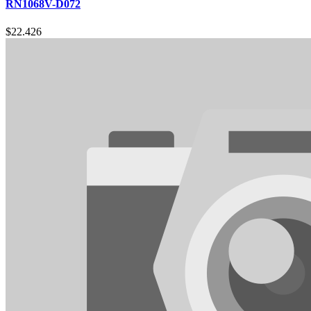
RN1068V-D072
$
22.426