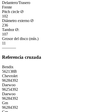
Delantero/Trasero
Frente
Pitch circle Ø
102
Diámetro externo Ø
236
Tambor Ø:
107
Grosor del disco (mín.)
11
———–
Referencia cruzada
Bendix
562138B
Chevrolet
96284392
Daewoo
96254392
Daewoo
96284392
Gm
96284392
Gm