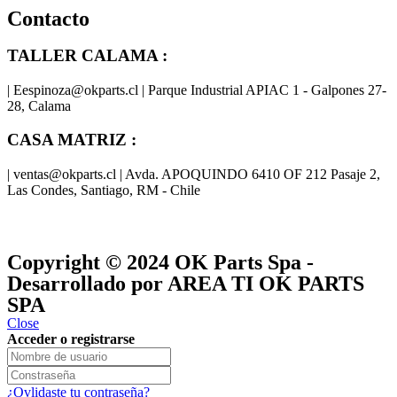
Contacto
TALLER CALAMA :
| Eespinoza@okparts.cl | Parque Industrial APIAC 1 - Galpones 27-
28, Calama
CASA MATRIZ :
| ventas@okparts.cl | Avda. APOQUINDO 6410 OF 212 Pasaje 2,
Las Condes, Santiago, RM - Chile
® y
® son marcas registradas
Las marcas OK SERVICES & PARTS
OK PARTS
®
y pertenecen a
OK GROUP
Copyright © 2024
OK Parts Spa
-
Desarrollado por AREA TI OK PARTS
SPA
Close
Acceder o registrarse
¿Ovlidaste tu contraseña?