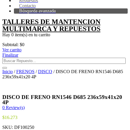
Repuestos
Contacto
Búsqueda avanzada
TALLERES DE MANTENCION
MULTIMARCA Y REPUESTOS
Hay
0 item(s)
en tu carrito
Subtotal:
$
0
Ver carrito
Finalizar
Inicio
/
FRENOS
/
DISCO
/ DISCO DE FRENO RN1546 D685
236x59x41x20 4P
DISCO DE FRENO RN1546 D685 236x59x41x20
4P
0
Review(s)
$
16.273
SKU:
DF100250