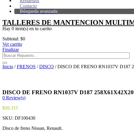
Repuestos
Contacto
Búsqueda avanzada
TALLERES DE MANTENCION MULTIM
Hay
0 item(s)
en tu carrito
Subtotal:
$
0
Ver carrito
Finalizar
Inicio
/
FRENOS
/
DISCO
/ DISCO DE FRENO RN1037V D187 2
DISCO DE FRENO RN1037V D187 258X61X42X20.
0
Review(s)
$
16.315
SKU:
DF100430
Disco de freno Nissan, Renault.