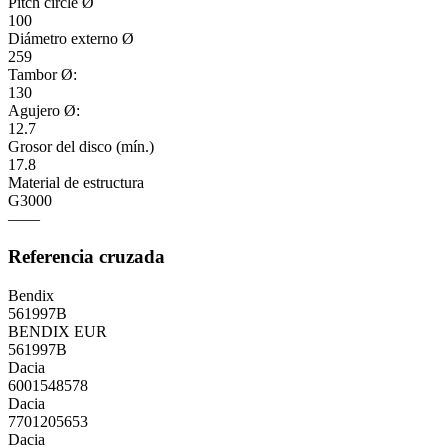
Pitch circle Ø
100
Diámetro externo Ø
259
Tambor Ø:
130
Agujero Ø:
12.7
Grosor del disco (mín.)
17.8
Material de estructura
G3000
——
Referencia cruzada
Bendix
561997B
BENDIX EUR
561997B
Dacia
6001548578
Dacia
7701205653
Dacia