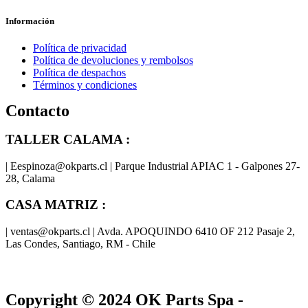
Información
Política de privacidad
Política de devoluciones y rembolsos
Política de despachos
Términos y condiciones
Contacto
TALLER CALAMA :
| Eespinoza@okparts.cl | Parque Industrial APIAC 1 - Galpones 27-
28, Calama
CASA MATRIZ :
| ventas@okparts.cl | Avda. APOQUINDO 6410 OF 212 Pasaje 2,
Las Condes, Santiago, RM - Chile
® y
® son marcas registradas
Las marcas OK SERVICES & PARTS
OK PARTS
®
y pertenecen a
OK GROUP
Copyright © 2024
OK Parts Spa
-