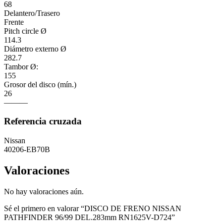
68
Delantero/Trasero
Frente
Pitch circle Ø
114.3
Diámetro externo Ø
282.7
Tambor Ø:
155
Grosor del disco (mín.)
26
———
Referencia cruzada
Nissan
40206-EB70B
Valoraciones
No hay valoraciones aún.
Sé el primero en valorar “DISCO DE FRENO NISSAN
PATHFINDER 96/99 DEL.283mm RN1625V-D724”