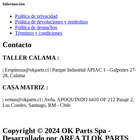
Información
Política de privacidad
Política de devoluciones y rembolsos
Política de despachos
Términos y condiciones
Contacto
TALLER CALAMA :
| Eespinoza@okparts.cl | Parque Industrial APIAC 1 - Galpones 27-
28, Calama
CASA MATRIZ :
| ventas@okparts.cl | Avda. APOQUINDO 6410 OF 212 Pasaje 2,
Las Condes, Santiago, RM - Chile
® y
® son marcas registradas
Las marcas OK SERVICES & PARTS
OK PARTS
®
y pertenecen a
OK GROUP
Copyright © 2024
OK Parts Spa
-
Desarrollado por AREA TI OK PARTS