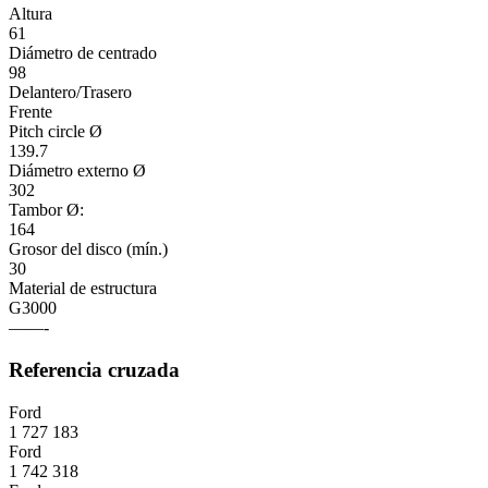
Altura
61
Diámetro de centrado
98
Delantero/Trasero
Frente
Pitch circle Ø
139.7
Diámetro externo Ø
302
Tambor Ø:
164
Grosor del disco (mín.)
30
Material de estructura
G3000
——-
Referencia cruzada
Ford
1 727 183
Ford
1 742 318