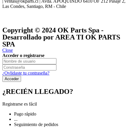
| ventas@okparts.cl | Avda. APOQUINDO 6410 OF 212 Pasaje 2,
Las Condes, Santiago, RM - Chile
® y
® son marcas registradas
Las marcas OK SERVICES & PARTS
OK PARTS
®
y pertenecen a
OK GROUP
Copyright © 2024
OK Parts Spa
-
Desarrollado por AREA TI OK PARTS
SPA
Close
Acceder o registrarse
¿Ovlidaste tu contraseña?
¿RECIÉN LLEGADO?
Registrarse es fácil
Pago rápido
...
Seguimiento de pedidos