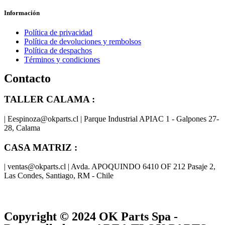
Información
Política de privacidad
Política de devoluciones y rembolsos
Política de despachos
Términos y condiciones
Contacto
TALLER CALAMA :
| Eespinoza@okparts.cl | Parque Industrial APIAC 1 - Galpones 27-
28, Calama
CASA MATRIZ :
| ventas@okparts.cl | Avda. APOQUINDO 6410 OF 212 Pasaje 2,
Las Condes, Santiago, RM - Chile
® y
® son marcas registradas
Las marcas OK SERVICES & PARTS
OK PARTS
®
y pertenecen a
OK GROUP
Copyright © 2024
OK Parts Spa
-