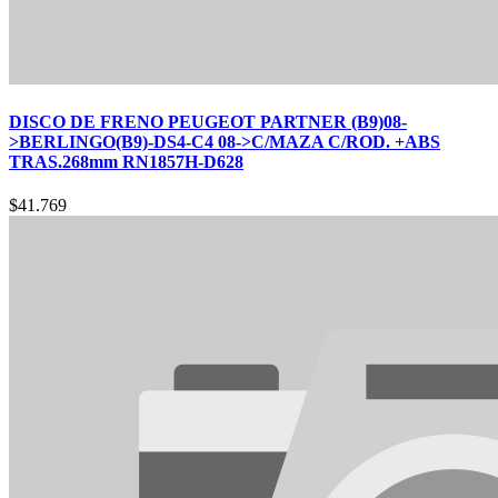
DISCO DE FRENO PEUGEOT PARTNER (B9)08-
>BERLINGO(B9)-DS4-C4 08->C/MAZA C/ROD. +ABS
TRAS.268mm RN1857H-D628
$
41.769