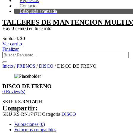
Repuestos
Contacto
Búsqueda avanzada
TALLERES DE MANTENCION MULTIM
Hay
0 item(s)
en tu carrito
Subtotal:
$
0
Ver carrito
Finalizar
Inicio
/
FRENOS
/
DISCO
/ DISCO DE FRENO
DISCO DE FRENO
0
Review(s)
SKU:
KS-RN1747H
Compartir:
SKU
KS-RN1747H
Categoría
DISCO
Valoraciones (0)
Vehículos compatibles