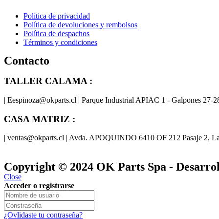
Política de privacidad
Política de devoluciones y rembolsos
Política de despachos
Términos y condiciones
Contacto
TALLER CALAMA :
| Eespinoza@okparts.cl | Parque Industrial APIAC 1 - Galpones 27-2
CASA MATRIZ :
| ventas@okparts.cl | Avda. APOQUINDO 6410 OF 212 Pasaje 2, La
Las marcas
Copyright © 2024
OK Parts Spa
- Desarr
Close
Acceder o registrarse
¿Ovlidaste tu contraseña?