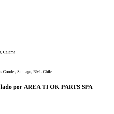
8, Calama
s Condes, Santiago, RM - Chile
® y
® son marcas registradas y pertenecen a
 OK SERVICES & PARTS
OK PARTS
ollado por AREA TI OK PARTS SPA