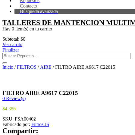
Repuestos
Contacto
Búsqueda avanzada
TALLERES DE MANTENCION MULTIM
Hay
0 item(s)
en tu carrito
Subtotal:
$
0
Ver carrito
Finalizar
Inicio
/
FILTROS
/
AIRE
/ FILTRO AIRE A9617 C22015
FILTRO AIRE A9617 C22015
0
Review(s)
$
4.386
SKU:
FSA00402
Fabricado por:
Filtros JS
Compartir: