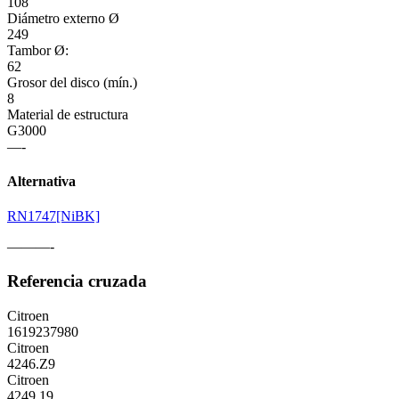
108
Diámetro externo Ø
249
Tambor Ø:
62
Grosor del disco (mín.)
8
Material de estructura
G3000
—-
Alternativa
RN1747[NiBK]
———-
Referencia cruzada
Citroen
1619237980
Citroen
4246.Z9
Citroen
4249.19