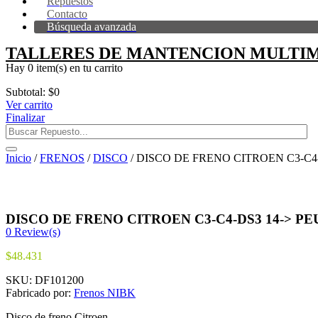
Repuestos
Contacto
Búsqueda avanzada
TALLERES DE MANTENCION MULTIM
Hay
0 item(s)
en tu carrito
Subtotal:
$
0
Ver carrito
Finalizar
Inicio
/
FRENOS
/
DISCO
/ DISCO DE FRENO CITROEN C3-C4-
DISCO DE FRENO CITROEN C3-C4-DS3 14-> PEU
0
Review(s)
$
48.431
SKU:
DF101200
Fabricado por:
Frenos NIBK
Disco de freno Citroen.