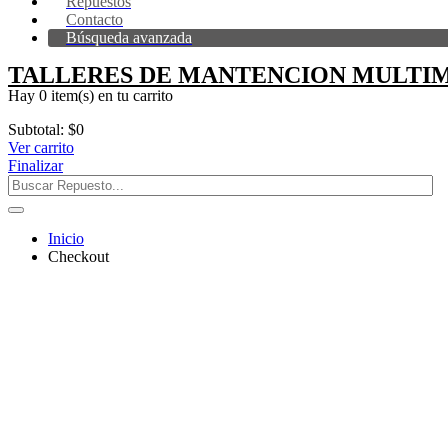
Repuestos
Contacto
Búsqueda avanzada
TALLERES DE MANTENCION MULTIM
Hay
0 item(s)
en tu carrito
Subtotal:
$
0
Ver carrito
Finalizar
Inicio
Checkout