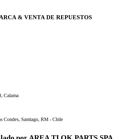
ARCA & VENTA DE REPUESTOS
8, Calama
s Condes, Santiago, RM - Chile
® y
® son marcas registradas y pertenecen a
 OK SERVICES & PARTS
OK PARTS
ollado por AREA TI OK PARTS SPA